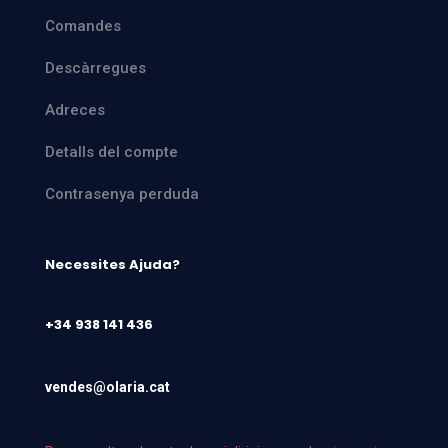
Comandes
Descàrregues
Adreces
Detalls del compte
Contrasenya perduda
Necessites Ajuda?
+34 938 141 436
vendes@olaria.cat