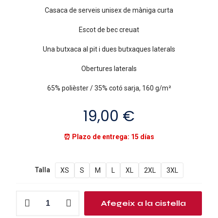
Casaca de serveis unisex de màniga curta
Escot de bec creuat
Una butxaca al pit i dues butxaques laterals
Obertures laterals
65% polièster / 35% cotó sarja, 160 g/m²
19,00
€
⏰ Plazo de entrega: 15 días
Talla
XS
S
M
L
XL
2XL
3XL
quantitat
Afegeix a la cistella
de