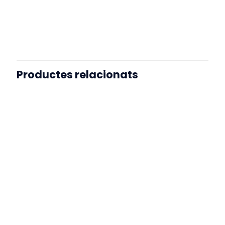
Talla
XS, S, M, L, XL, 2XL, 3XL
Productes relacionats