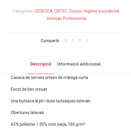
Casaca
màniga
Categories:
CEDESCA
,
CNTEC
,
Cursos
,
Higiene bucodental
,
curta
Vestuari Professional
HIGIENE
BUCODENTAL
color
Compartir
blanc
Descripció
Informació addicional
Casaca de serveis unisex de màniga curta
Escot de bec creuat
Una butxaca al pit i dues butxaques laterals
Obertures laterals
65% polièster / 35% cotó sarja, 160 g/m²