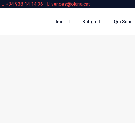
+34 938 14 14 36
|
vendes@olaria.cat
Inici
Botiga
Qui Som