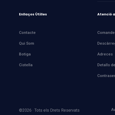
Enllaços Útilles
Atenció a
Contacte
Comande
Qui Som
Descàrre
Botiga
Adreces
Cistella
Detalls d
Contrase
Av
©2026 · Tots els Drets Reservats