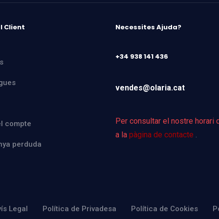
l Client
Necessites Ajuda?
+34 938 141 436
s
gues
vendes@olaria.cat
Per consultar el nostre horari 
el compte
a la
pàgina de contacte
.
nya perduda
ís Legal
Política de Privadesa
Política de Cookies
P